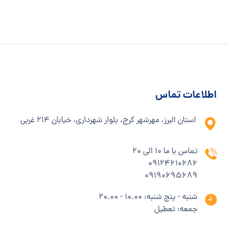
اطلاعات تماس
استان البرز، مهرشهر کرج، بلوار شهرداری، خیابان 214 غربی
تماس با ما 10 الی 20
09124610686
09190695689
شنبه - پنج شنبه: 10.00 - 20.00
جمعه: تعطیل