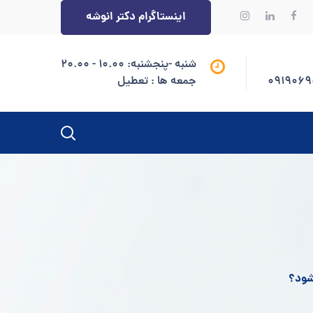
اینستاگرام دکتر انوشه
شنبه -پنجشنبه: 10.00 - 20.00
جمعه ها : تعطیل
 شود؟