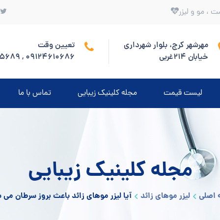
ت ، مو و لیزر
مهرشهر کرج، بلوار شهرداری
تعیین وقت
خیابان 214غربی
09124610686 , 09190695689
لیست قیمت
مجله کلینیک زیبایی
تماس با ما
مجله کلینیک زیبایی
اصلی
لیزر موهای زائد
آیا لیزر موهای زائد باعث بروز سرطان می