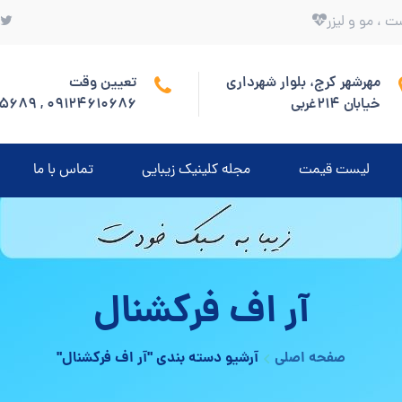
ت ، مو و لیزر
مهرشهر کرج، بلوار شهرداری
تعیین وقت
خیابان 214غربی
09124610686 , 09190695689
لیست قیمت
مجله کلینیک زیبایی
تماس با ما
آر اف فرکشنال
صفحه اصلی
آرشیو دسته بندی "آر اف فرکشنال"