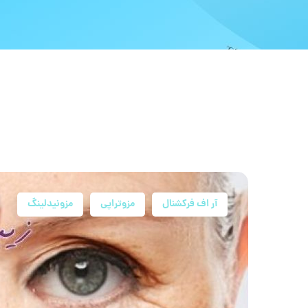
آر اف فرکشنال
مزوتراپی
مزونیدلینگ